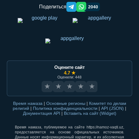
Поделиться
2040
Telegram orqali ulashish
WhatsApp orqali ulashish
Оцените сайт
4.7 ★
Оценили: 448
★
★
★
★
★
Время намаза
|
Основные регионы
|
Комитет по делам
религий
|
Политика конфиденциальности
|
API (JSON)
|
Документация API
|
Вставить на сайт (Widget)
Время намаза, публикуемое на сайте https://namoz-vaqti.uz,
предоставляется на основе официальных источников.
Данные носят информационный характер, и их абсолютная