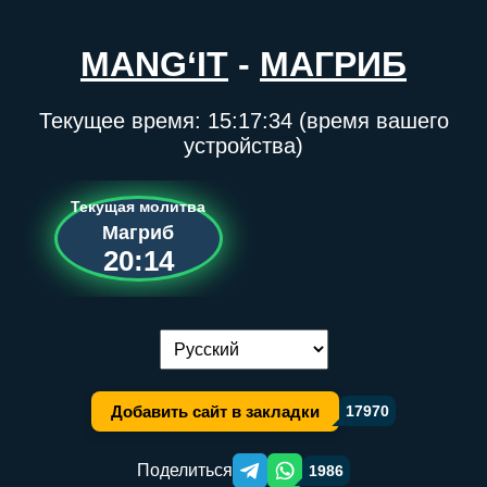
MANG‘IT
-
МАГРИБ
Текущее время:
15:17:34
(время вашего
устройства)
Текущая молитва
Магриб
20:14
Переключение языка:
Добавить сайт в закладки
17970
Поделиться
1986
Telegram orqali ulashish
WhatsApp orqali ulashish