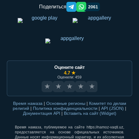
Поделиться
2061
Telegram orqali ulashish
WhatsApp orqali ulashish
Оцените сайт
4.7 ★
Оценили: 459
★
★
★
★
★
Время намаза
|
Основные регионы
|
Комитет по делам
религий
|
Политика конфиденциальности
|
API (JSON)
|
Документация API
|
Вставить на сайт (Widget)
Время намаза, публикуемое на сайте https://namoz-vaqti.uz,
предоставляется на основе официальных источников.
Данные носят информационный характер, и их абсолютная