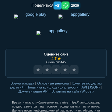
Поделиться
2030
Telegram orqali ulashish
WhatsApp orqali ulashish
Оцените сайт
4.7 ★
Оценили: 445
★
★
★
★
★
Время намаза
|
Основные регионы
|
Комитет по делам
религий
|
Политика конфиденциальности
|
API (JSON)
|
Документация API
|
Вставить на сайт (Widget)
Время намаза, публикуемое на сайте https://namoz-vaqti.uz,
предоставляется на основе официальных источников.
Данные носят информационный характер, и их абсолютная