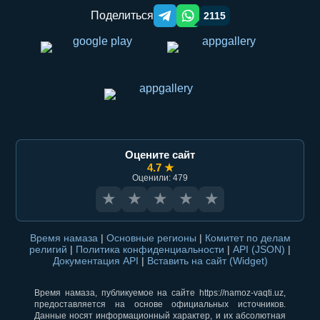
Поделиться
2115
Telegram orqali ulashish
WhatsApp orqali ulashish
Оцените сайт
4.7 ★
Оценили: 479
★
★
★
★
★
Время намаза
|
Основные регионы
|
Комитет по делам
религий
|
Политика конфиденциальности
|
API (JSON)
|
Документация API
|
Вставить на сайт (Widget)
Время намаза, публикуемое на сайте https://namoz-vaqti.uz,
предоставляется на основе официальных источников.
Данные носят информационный характер, и их абсолютная