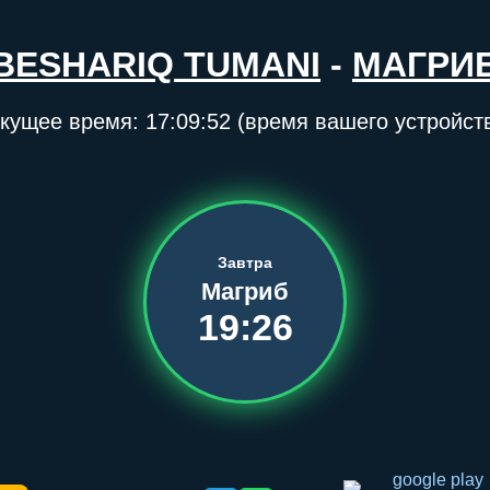
BESHARIQ TUMANI
-
МАГРИ
кущее время:
17:09:52
(время вашего устройст
Завтра
Магриб
19:26