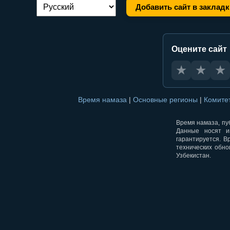
Добавить сайт в закладк
Переключение языка:
Оцените сайт
★
★
★
Время намаза
|
Основные регионы
|
Комите
Время намаза, пуб
Данные носят и
гарантируется. В
технических обно
Узбекистан.