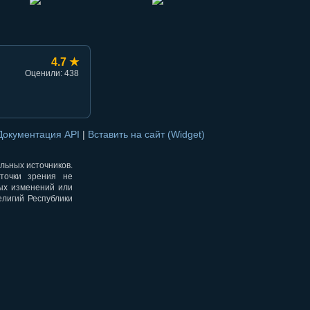
4.7 ★
Оценили: 438
Документация API
|
Вставить на сайт (Widget)
альных источников.
точки зрения не
ных изменений или
елигий Республики