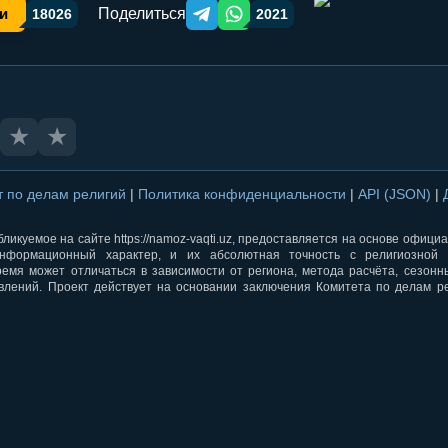
Поделиться
и
18026
2021
Telegram orqali ulashish
WhatsApp orqali ulashish
★
★
т по делам религий
|
Политика конфиденциальности
|
API (JSON)
|
ликуемое на сайте https://namoz-vaqti.uz, предоставляется на основе офици
нформационный характер, и их абсолютная точность с религиозной 
ремя может отличаться в зависимости от региона, метода расчёта, сезон
влений. Проект действует на основании заключения Комитета по делам р