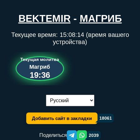
BEKTEMIR
-
МАГРИБ
Текущее время:
15:08:14
(время вашего
устройства)
Текущая молитва
Магриб
19:36
Переключение языка:
Добавить сайт в закладки
18061
Поделиться
2039
Telegram orqali ulashish
WhatsApp orqali ulashish