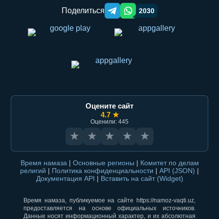
Поделиться
2030
Telegram orqali ulashish
WhatsApp orqali ulashish
Оцените сайт
4.7 ★
Оценили: 445
★
★
★
★
★
Время намаза
|
Основные регионы
|
Комитет по делам
религий
|
Политика конфиденциальности
|
API (JSON)
|
Документация API
|
Вставить на сайт (Widget)
Время намаза, публикуемое на сайте https://namoz-vaqti.uz,
предоставляется на основе официальных источников.
Данные носят информационный характер, и их абсолютная