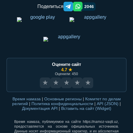
Поделиться
2046
Telegram orqali ulashish
WhatsApp orqali ulashish
Оцените сайт
4.7 ★
Оценили: 450
★
★
★
★
★
Время намаза
|
Основные регионы
|
Комитет по делам
религий
|
Политика конфиденциальности
|
API (JSON)
|
Документация API
|
Вставить на сайт (Widget)
Время намаза, публикуемое на сайте https://namoz-vaqti.uz,
предоставляется на основе официальных источников.
Данные носят информационный характер, и их абсолютная