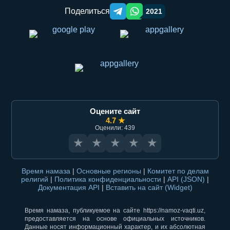
Поделиться
2021
Telegram orqali ulashish
WhatsApp orqali ulashish
Оцените сайт
4.7 ★
Оценили: 439
★
★
★
★
★
Время намаза
|
Основные регионы
|
Комитет по делам
религий
|
Политика конфиденциальности
|
API (JSON)
|
Документация API
|
Вставить на сайт (Widget)
Время намаза, публикуемое на сайте https://namoz-vaqti.uz,
предоставляется на основе официальных источников.
Данные носят информационный характер, и их абсолютная