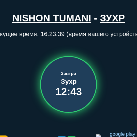
NISHON TUMANI
-
ЗУХР
кущее время:
16:23:40
(время вашего устройст
Завтра
Зухр
12:43