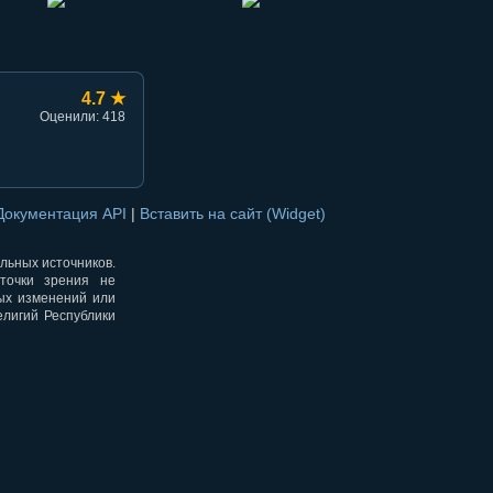
4.7 ★
Оценили: 418
Документация API
|
Вставить на сайт (Widget)
альных источников.
точки зрения не
ных изменений или
елигий Республики