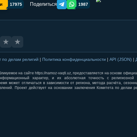
Поделиться
и
17975
1987
Telegram orqali ulashish
WhatsApp orqali ulashish
★
★
т по делам религий
|
Политика конфиденциальности
|
API (JSON)
|
ликуемое на сайте https://namoz-vaqti.uz, предоставляется на основе офици
нформационный характер, и их абсолютная точность с религиозной 
ремя может отличаться в зависимости от региона, метода расчёта, сезон
влений. Проект действует на основании заключения Комитета по делам р