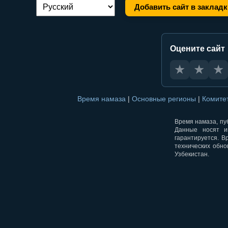
Добавить сайт в закладк
Переключение языка:
Оцените сайт
★
★
★
Время намаза
|
Основные регионы
|
Комите
Время намаза, пуб
Данные носят и
гарантируется. В
технических обно
Узбекистан.