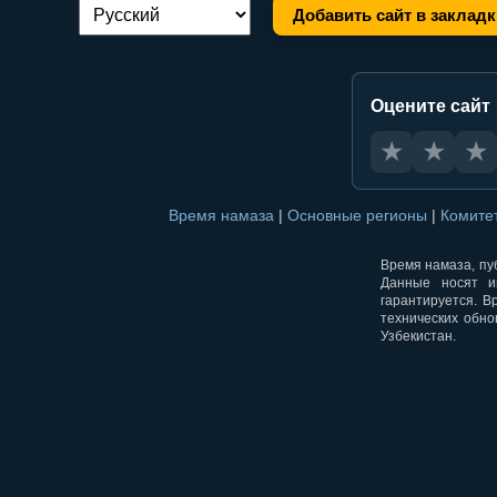
Добавить сайт в закладк
Переключение языка:
Оцените сайт
★
★
★
Время намаза
|
Основные регионы
|
Комите
Время намаза, пуб
Данные носят и
гарантируется. В
технических обно
Узбекистан.