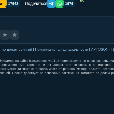
Поделиться
и
17942
1976
Telegram orqali ulashish
WhatsApp orqali ulashish
★
★
т по делам религий
|
Политика конфиденциальности
|
API (JSON)
|
ликуемое на сайте https://namoz-vaqti.uz, предоставляется на основе офици
нформационный характер, и их абсолютная точность с религиозной 
ремя может отличаться в зависимости от региона, метода расчёта, сезон
влений. Проект действует на основании заключения Комитета по делам р