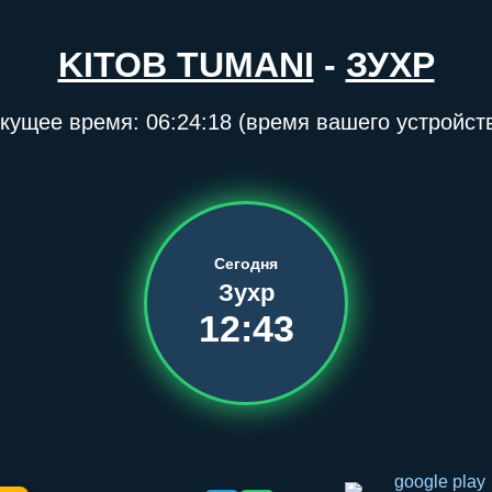
KITOB TUMANI
-
ЗУХР
кущее время:
06:24:18
(время вашего устройст
Сегодня
Зухр
12:43