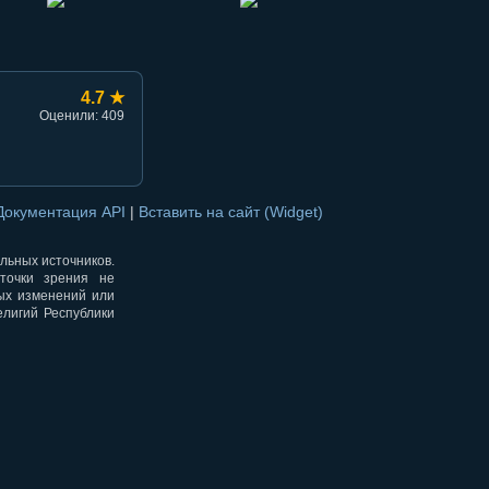
4.7 ★
Оценили: 409
Документация API
|
Вставить на сайт (Widget)
альных источников.
точки зрения не
ных изменений или
елигий Республики