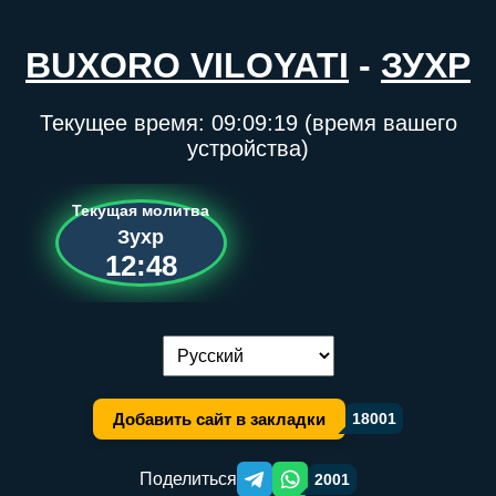
BUXORO VILOYATI
-
ЗУХР
Текущее время:
09:09:19
(время вашего
устройства)
Текущая молитва
Зухр
12:48
Переключение языка:
Добавить сайт в закладки
18001
Поделиться
2001
Telegram orqali ulashish
WhatsApp orqali ulashish