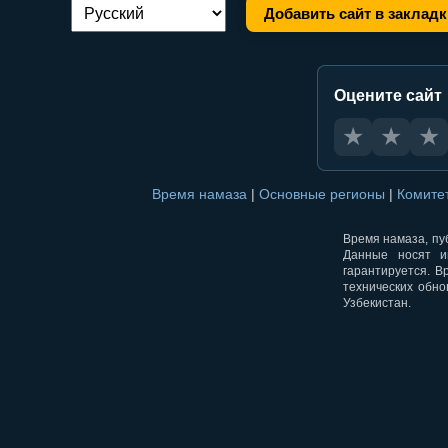
Добавить сайт в закладк
Переключение языка:
Оцените сайт
★
★
★
Время намаза
|
Основные регионы
|
Комите
Время намаза, пуб
Данные носят и
гарантируется. В
технических обно
Узбекистан.