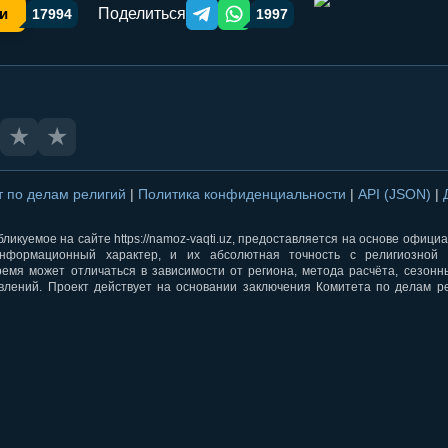
Поделиться
и
17994
1997
Telegram orqali ulashish
WhatsApp orqali ulashish
★
★
т по делам религий
|
Политика конфиденциальности
|
API (JSON)
|
ликуемое на сайте https://namoz-vaqti.uz, предоставляется на основе офици
нформационный характер, и их абсолютная точность с религиозной 
ремя может отличаться в зависимости от региона, метода расчёта, сезон
влений. Проект действует на основании заключения Комитета по делам р