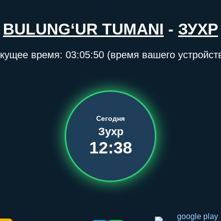
BULUNG‘UR TUMANI
-
ЗУХР
кущее время:
03:05:50
(время вашего устройст
Сегодня
Зухр
12:38