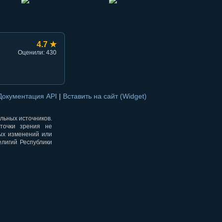
4.7 ★
Оценили: 430
Документация API
|
Вставить на сайт (Widget)
альных источников.
точки зрения не
ных изменений или
елигий Республики