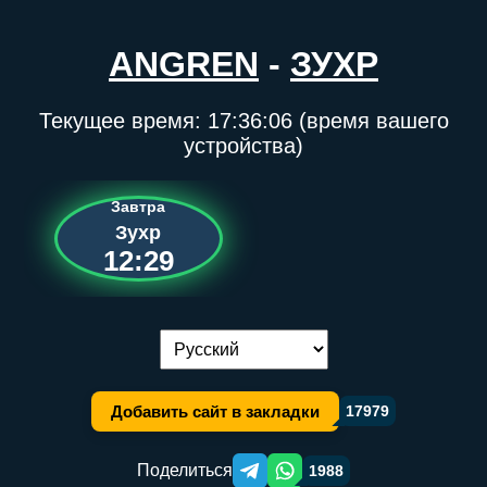
ANGREN
-
ЗУХР
Текущее время:
17:36:06
(время вашего
устройства)
Завтра
Зухр
12:29
Переключение языка:
Добавить сайт в закладки
17979
Поделиться
1988
Telegram orqali ulashish
WhatsApp orqali ulashish