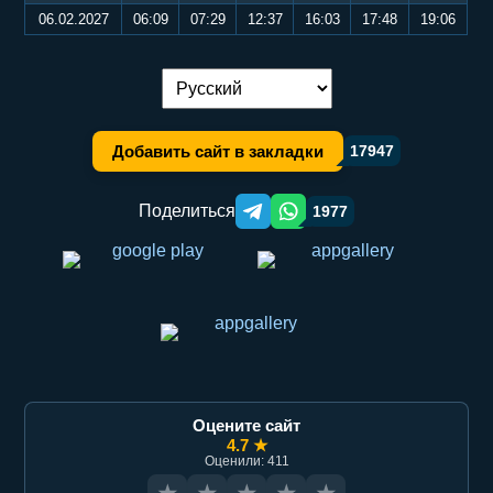
06.02.2027
06:09
07:29
12:37
16:03
17:48
19:06
Переключение языка:
Добавить сайт в закладки
17947
Поделиться
1977
Telegram orqali ulashish
WhatsApp orqali ulashish
Оцените сайт
4.7 ★
Оценили: 411