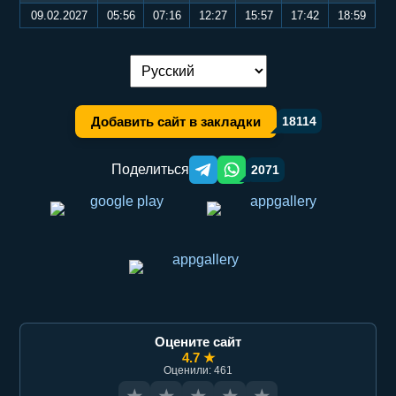
09.02.2027
05:56
07:16
12:27
15:57
17:42
18:59
Переключение языка:
Добавить сайт в закладки
18114
Поделиться
2071
Telegram orqali ulashish
WhatsApp orqali ulashish
Оцените сайт
4.7 ★
Оценили: 461