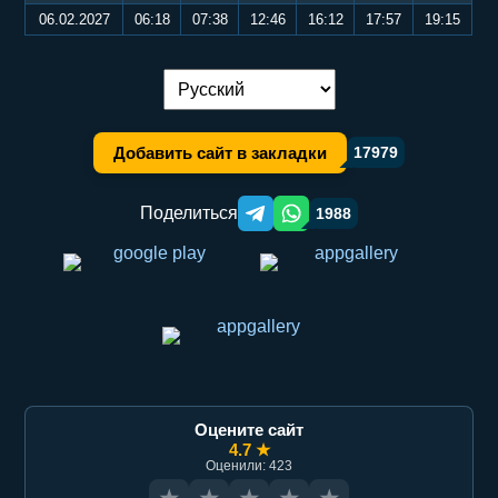
06.02.2027
06:18
07:38
12:46
16:12
17:57
19:15
Переключение языка:
Добавить сайт в закладки
17979
Поделиться
1988
Telegram orqali ulashish
WhatsApp orqali ulashish
Оцените сайт
4.7 ★
Оценили: 423