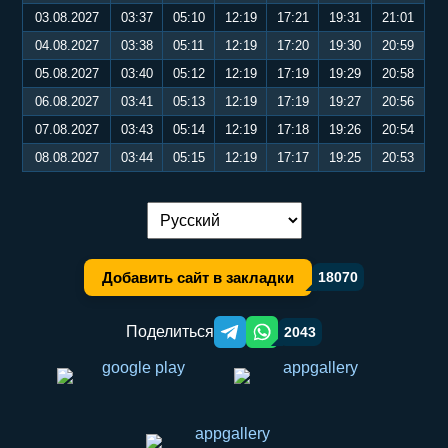
03.08.2027
03:37
05:10
12:19
17:21
19:31
21:01
04.08.2027
03:38
05:11
12:19
17:20
19:30
20:59
05.08.2027
03:40
05:12
12:19
17:19
19:29
20:58
06.08.2027
03:41
05:13
12:19
17:19
19:27
20:56
07.08.2027
03:43
05:14
12:19
17:18
19:26
20:54
08.08.2027
03:44
05:15
12:19
17:17
19:25
20:53
Переключение языка:
Добавить сайт в закладки
18070
Поделиться
2043
Telegram orqali ulashish
WhatsApp orqali ulashish