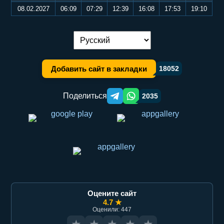
08.02.2027
06:09
07:29
12:39
16:08
17:53
19:10
Переключение языка:
Добавить сайт в закладки
18052
Поделиться
2035
Telegram orqali ulashish
WhatsApp orqali ulashish
Оцените сайт
4.7 ★
Оценили: 447