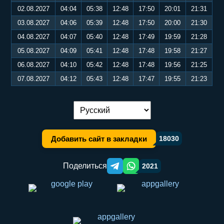
02.08.2027
04:04
05:38
12:48
17:50
20:01
21:31
03.08.2027
04:06
05:39
12:48
17:50
20:00
21:30
04.08.2027
04:07
05:40
12:48
17:49
19:59
21:28
05.08.2027
04:09
05:41
12:48
17:48
19:58
21:27
06.08.2027
04:10
05:42
12:48
17:48
19:56
21:25
07.08.2027
04:12
05:43
12:48
17:47
19:55
21:23
Переключение языка:
Добавить сайт в закладки
18030
Поделиться
2021
Telegram orqali ulashish
WhatsApp orqali ulashish