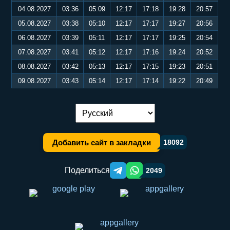
04.08.2027
03:36
05:09
12:17
17:18
19:28
20:57
05.08.2027
03:38
05:10
12:17
17:17
19:27
20:56
06.08.2027
03:39
05:11
12:17
17:17
19:25
20:54
07.08.2027
03:41
05:12
12:17
17:16
19:24
20:52
08.08.2027
03:42
05:13
12:17
17:15
19:23
20:51
09.08.2027
03:43
05:14
12:17
17:14
19:22
20:49
Переключение языка:
Добавить сайт в закладки
18092
Поделиться
2049
Telegram orqali ulashish
WhatsApp orqali ulashish