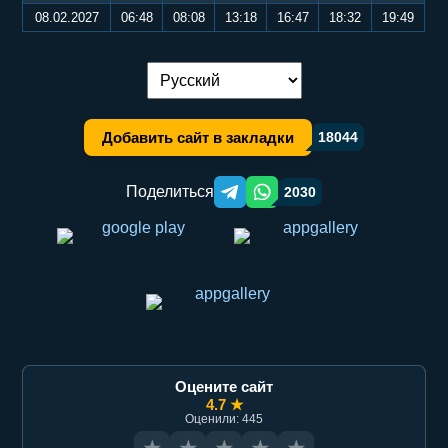
08.02.2027
06:48
08:08
13:18
16:47
18:32
19:49
Переключение языка:
Добавить сайт в закладки
18044
Поделиться
2030
Telegram orqali ulashish
WhatsApp orqali ulashish
Оцените сайт
4.7 ★
Оценили: 445