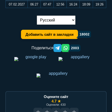
07.02.2027
06:27
07:47
12:56
16:24
18:09
19:26
Переключение языка:
Добавить сайт в закладки
18002
Поделиться
2003
Telegram orqali ulashish
WhatsApp orqali ulashish
Оцените сайт
4.7 ★
Оценили: 430