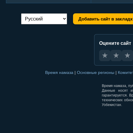
Добавить сайт в закладк
Переключение языка:
Оцените сайт
★
★
★
Время намаза
|
Основные регионы
|
Комите
Время намаза, пуб
Данные носят и
гарантируется. В
технических обно
Узбекистан.