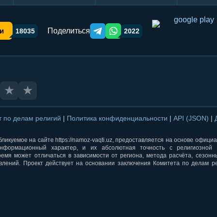
Поделиться
и
18035
2022
Telegram orqali ulashish
WhatsApp orqali ulashish
★
★
т по делам религий
|
Политика конфиденциальности
|
API (JSON)
|
ликуемое на сайте https://namoz-vaqti.uz, предоставляется на основе офици
нформационный характер, и их абсолютная точность с религиозной 
ремя может отличаться в зависимости от региона, метода расчёта, сезон
влений. Проект действует на основании заключения Комитета по делам р