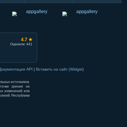
4.7 ★
Оценили: 441
Документация API
|
Вставить на сайт (Widget)
альных источников.
точки зрения не
ных изменений или
елигий Республики