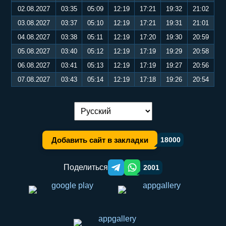
02.08.2027
03:35
05:09
12:19
17:21
19:32
21:02
03.08.2027
03:37
05:10
12:19
17:21
19:31
21:01
04.08.2027
03:38
05:11
12:19
17:20
19:30
20:59
05.08.2027
03:40
05:12
12:19
17:19
19:29
20:58
06.08.2027
03:41
05:13
12:19
17:19
19:27
20:56
07.08.2027
03:43
05:14
12:19
17:18
19:26
20:54
Переключение языка:
Добавить сайт в закладки
18000
Поделиться
2001
Telegram orqali ulashish
WhatsApp orqali ulashish