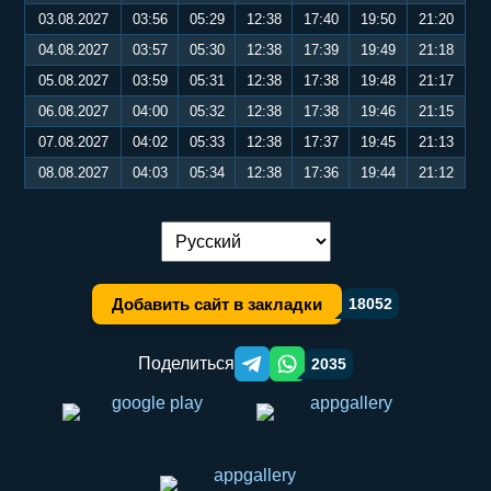
03.08.2027
03:56
05:29
12:38
17:40
19:50
21:20
04.08.2027
03:57
05:30
12:38
17:39
19:49
21:18
05.08.2027
03:59
05:31
12:38
17:38
19:48
21:17
06.08.2027
04:00
05:32
12:38
17:38
19:46
21:15
07.08.2027
04:02
05:33
12:38
17:37
19:45
21:13
08.08.2027
04:03
05:34
12:38
17:36
19:44
21:12
Переключение языка:
Добавить сайт в закладки
18052
Поделиться
2035
Telegram orqali ulashish
WhatsApp orqali ulashish