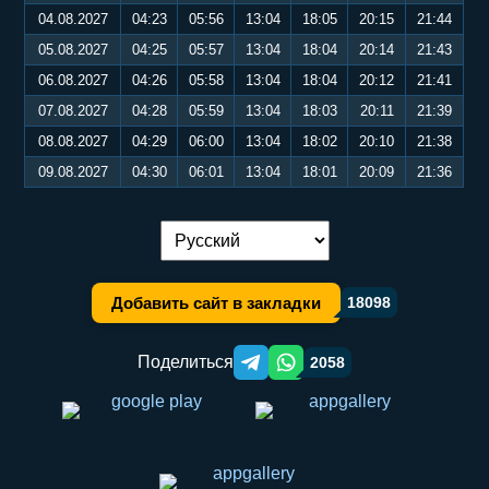
04.08.2027
04:23
05:56
13:04
18:05
20:15
21:44
05.08.2027
04:25
05:57
13:04
18:04
20:14
21:43
06.08.2027
04:26
05:58
13:04
18:04
20:12
21:41
07.08.2027
04:28
05:59
13:04
18:03
20:11
21:39
08.08.2027
04:29
06:00
13:04
18:02
20:10
21:38
09.08.2027
04:30
06:01
13:04
18:01
20:09
21:36
Переключение языка:
Добавить сайт в закладки
18098
Поделиться
2058
Telegram orqali ulashish
WhatsApp orqali ulashish