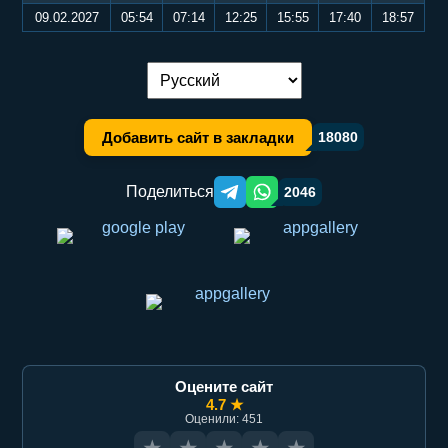
09.02.2027
05:54
07:14
12:25
15:55
17:40
18:57
Переключение языка:
Добавить сайт в закладки
18080
Поделиться
2046
Telegram orqali ulashish
WhatsApp orqali ulashish
Оцените сайт
4.7 ★
Оценили: 451