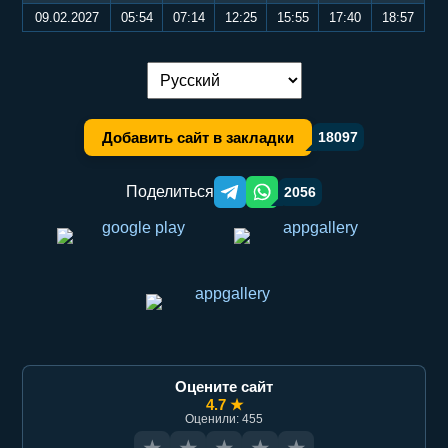
09.02.2027
05:54
07:14
12:25
15:55
17:40
18:57
Переключение языка:
Добавить сайт в закладки
18097
Поделиться
2056
Telegram orqali ulashish
WhatsApp orqali ulashish
Оцените сайт
4.7 ★
Оценили: 455