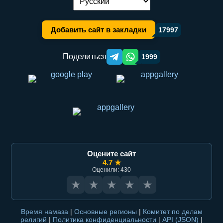
Переключение языка:
Добавить сайт в закладки
17997
Поделиться
1999
Telegram orqali ulashish
WhatsApp orqali ulashish
Оцените сайт
4.7 ★
Оценили: 430
★
★
★
★
★
Время намаза
|
Основные регионы
|
Комитет по делам
религий
|
Политика конфиденциальности
|
API (JSON)
|