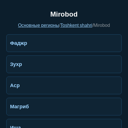
Mirobod
Основные регионы
/
Toshkent shahri
/
Mirobod
Фаджр
Зухр
Аср
Магриб
Иша