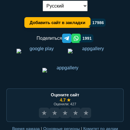
Переключение языка:
Добавить сайт в закладки
17986
Поделиться
1991
Telegram orqali ulashish
WhatsApp orqali ulashish
Оцените сайт
4.7 ★
Оценили: 427
★
★
★
★
★
Время намаза
|
Основные регионы
|
Комитет по делам