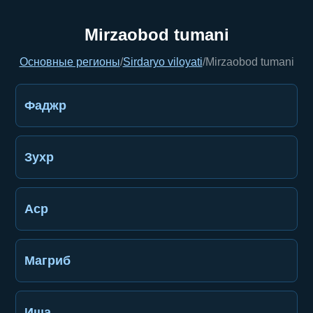
Mirzaobod tumani
Основные регионы
/
Sirdaryo viloyati
/
Mirzaobod tumani
Фаджр
Зухр
Аср
Магриб
Иша