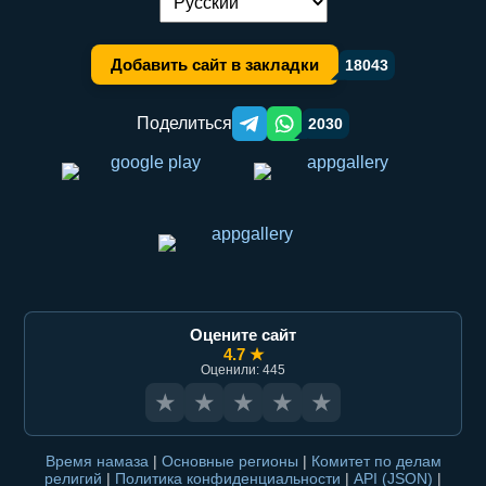
Переключение языка:
Добавить сайт в закладки
18043
Поделиться
2030
Telegram orqali ulashish
WhatsApp orqali ulashish
Оцените сайт
4.7 ★
Оценили: 445
★
★
★
★
★
Время намаза
|
Основные регионы
|
Комитет по делам
религий
|
Политика конфиденциальности
|
API (JSON)
|