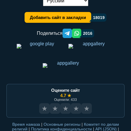
Переключение языка:
Добавить сайт в закладки
18019
Поделиться
2016
Telegram orqali ulashish
WhatsApp orqali ulashish
Оцените сайт
4.7 ★
Оценили: 433
★
★
★
★
★
Время намаза
|
Основные регионы
|
Комитет по делам
религий
|
Политика конфиденциальности
|
API (JSON)
|