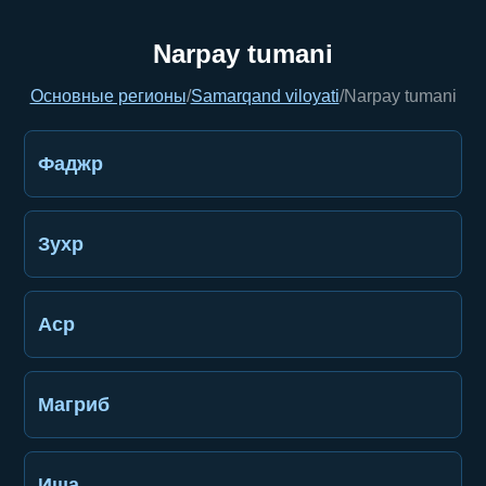
Narpay tumani
Основные регионы
/
Samarqand viloyati
/
Narpay tumani
Фаджр
Зухр
Аср
Магриб
Иша