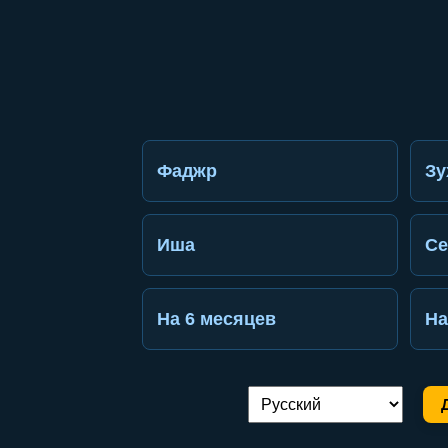
Фаджр
Зу
Иша
Се
На 6 месяцев
На
Переключение языка: