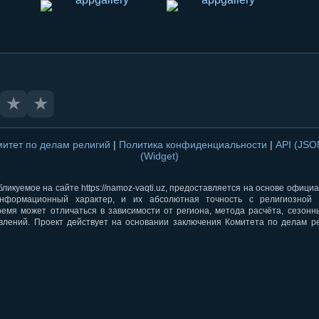
★
★
митет по делам религий
|
Политика конфиденциальности
|
API (JS
(Widget)
ликуемое на сайте https://namoz-vaqti.uz, предоставляется на основе офици
нформационный характер, и их абсолютная точность с религиозной 
ремя может отличаться в зависимости от региона, метода расчёта, сезон
влений. Проект действует на основании заключения Комитета по делам р