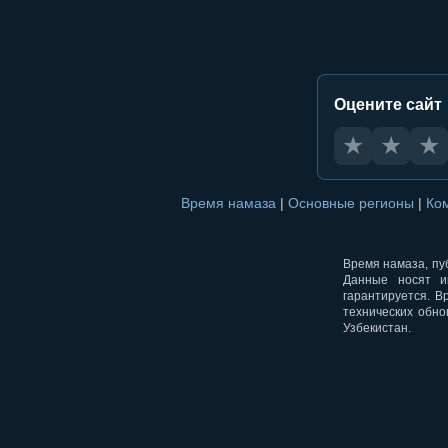
Оцените сайт
★
★
★
Время намаза
|
Основные регионы
|
Ко
Время намаза, пуб
Данные носят и
гарантируется. В
технических обно
Узбекистан.