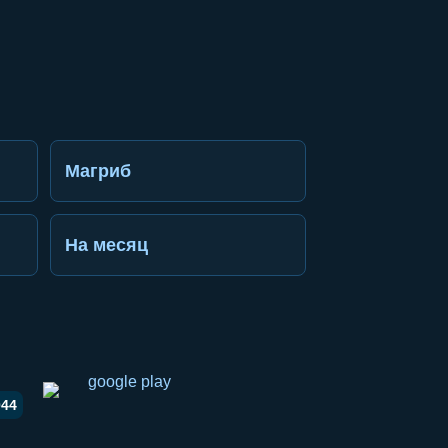
Магриб
На месяц
044
li ulashish
pp orqali ulashish