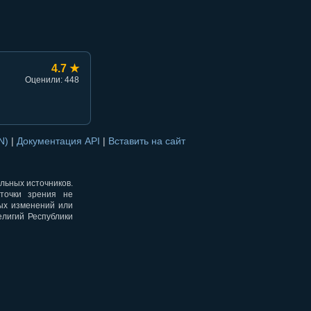
4.7 ★
Оценили: 448
ON)
|
Документация API
|
Вставить на сайт
альных источников.
точки зрения не
ных изменений или
елигий Республики