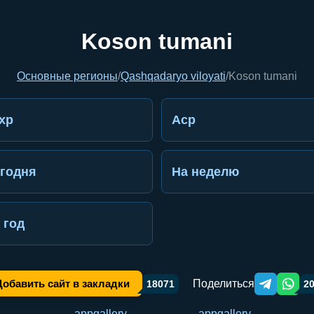
Koson tumani
Основные регионы
/
Qashqadaryo viloyati
/
Koson tumani
хр
Аср
годня
На неделю
 год
Поделиться
Добавить сайт в закладки
18071
2
Telegram orqa
WhatsA