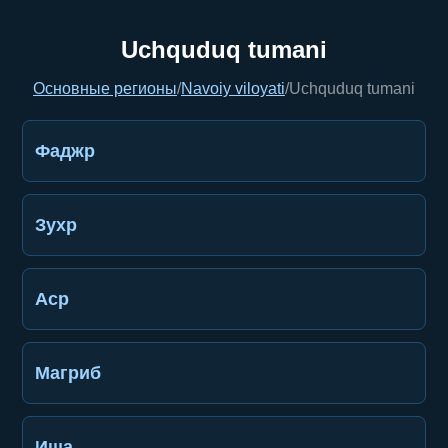
Uchquduq tumani
Основные регионы
/
Navoiy viloyati
/
Uchquduq tumani
Фаджр
Зухр
Аср
Магриб
Иша