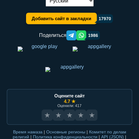
Переключение языка:
Добавить сайт в закладки
17970
Поделиться
1986
Telegram orqali ulashish
WhatsApp orqali ulashish
Оцените сайт
4.7 ★
Оценили: 417
★
★
★
★
★
Время намаза
|
Основные регионы
|
Комитет по делам
религий
|
Политика конфиденциальности
|
API (JSON)
|