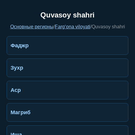
Quvasoy shahri
Основные регионы
/
Farg‘ona viloyati
/
Quvasoy shahri
Фаджр
Зухр
Аср
Магриб
Иша