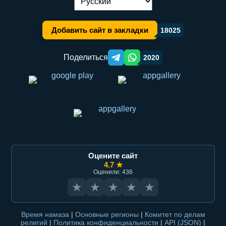
Переключение языка:
Добавить сайт в закладки
18025
Поделиться
2020
Telegram orqali ulashish
WhatsApp orqali ulashish
Оцените сайт
4.7 ★
Оценили: 436
★
★
★
★
★
Время намаза
|
Основные регионы
|
Комитет по делам
религий
|
Политика конфиденциальности
|
API (JSON)
|