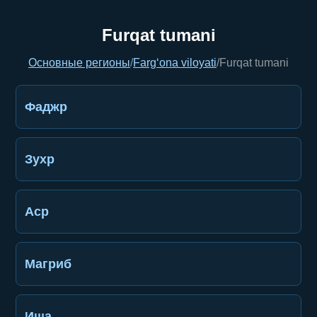
Furqat tumani
Основные регионы
/
Farg‘ona viloyati
/
Furqat tumani
Фаджр
Зухр
Аср
Магриб
Иша