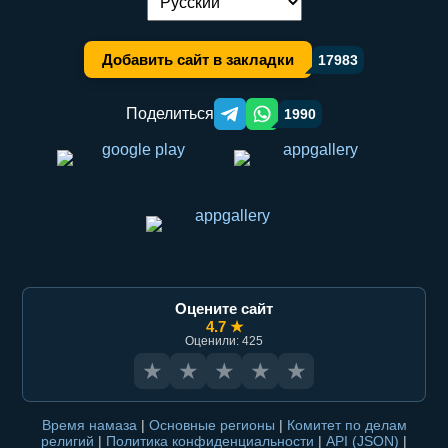
Переключение языка:
Добавить сайт в закладки
17983
Поделиться
1990
Telegram orqali ulashish
WhatsApp orqali ulashish
Оцените сайт
4.7 ★
Оценили: 425
★
★
★
★
★
Время намаза
|
Основные регионы
|
Комитет по делам
религий
|
Политика конфиденциальности
|
API (JSON)
|