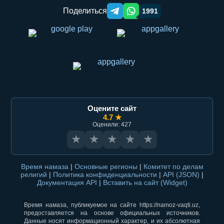
Поделиться
1991
Telegram orqali ulashish
WhatsApp orqali ulashish
Оцените сайт
4.7 ★
Оценили: 427
★
★
★
★
★
Время намаза
|
Основные регионы
|
Комитет по делам
религий
|
Политика конфиденциальности
|
API (JSON)
|
Документация API
|
Вставить на сайт (Widget)
Время намаза, публикуемое на сайте https://namoz-vaqti.uz,
предоставляется на основе официальных источников.
Данные носят информационный характер, и их абсолютная