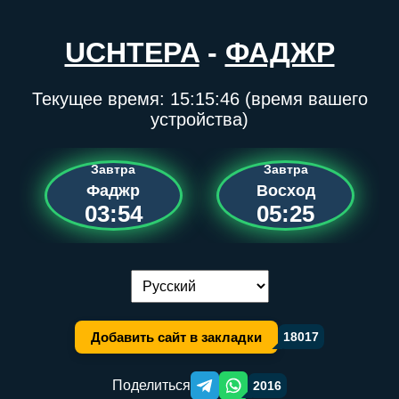
UCHTEPA
-
ФАДЖР
Текущее время:
15:15:46
(время вашего
устройства)
Завтра
Завтра
Фаджр
Восход
03:54
05:25
Переключение языка:
Добавить сайт в закладки
18017
Поделиться
2016
Telegram orqali ulashish
WhatsApp orqali ulashish