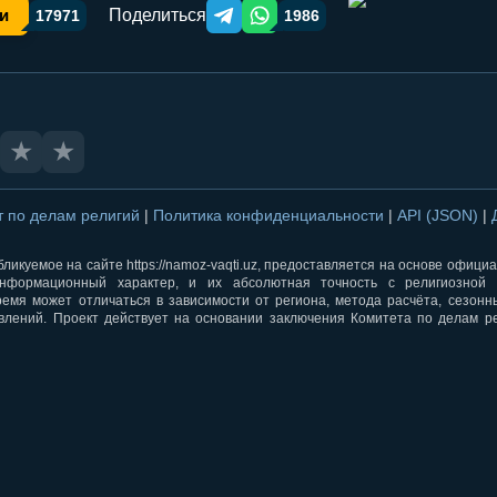
Поделиться
и
17971
1986
Telegram orqali ulashish
WhatsApp orqali ulashish
★
★
т по делам религий
|
Политика конфиденциальности
|
API (JSON)
|
ликуемое на сайте https://namoz-vaqti.uz, предоставляется на основе офици
нформационный характер, и их абсолютная точность с религиозной 
ремя может отличаться в зависимости от региона, метода расчёта, сезон
влений. Проект действует на основании заключения Комитета по делам р