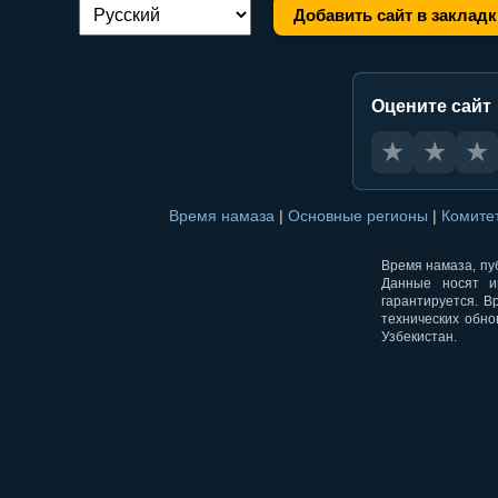
Добавить сайт в закладк
Переключение языка:
Оцените сайт
★
★
★
Время намаза
|
Основные регионы
|
Комите
Время намаза, пуб
Данные носят и
гарантируется. В
технических обно
Узбекистан.