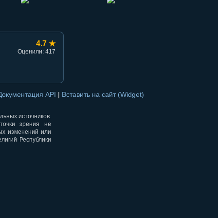
4.7 ★
Оценили: 417
Документация API
|
Вставить на сайт (Widget)
альных источников.
точки зрения не
ных изменений или
елигий Республики