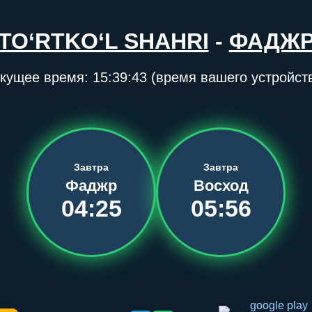
TO‘RTKO‘L SHAHRI
-
ФАДЖ
кущее время:
15:39:43
(время вашего устройст
Завтра
Завтра
Фаджр
Восход
04:25
05:56