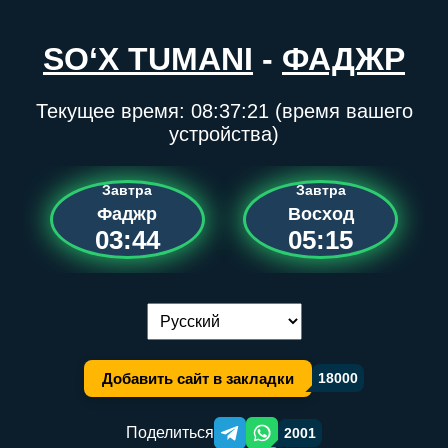
SO‘X TUMANI
-
ФАДЖР
Текущее время:
08:37:21
(время вашего
устройства)
Завтра
Завтра
Фаджр
Восход
03:44
05:15
Переключение языка:
Добавить сайт в закладки
18000
Поделиться
2001
Telegram orqali ulashish
WhatsApp orqali ulashish