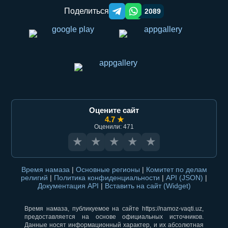
Поделиться
2089
Telegram orqali ulashish
WhatsApp orqali ulashish
Оцените сайт
4.7 ★
Оценили: 471
★
★
★
★
★
Время намаза
|
Основные регионы
|
Комитет по делам
религий
|
Политика конфиденциальности
|
API (JSON)
|
Документация API
|
Вставить на сайт (Widget)
Время намаза, публикуемое на сайте https://namoz-vaqti.uz,
предоставляется на основе официальных источников.
Данные носят информационный характер, и их абсолютная