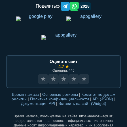
Поделиться
2028
Telegram orqali ulashish
WhatsApp orqali ulashish
Оцените сайт
4.7 ★
Оценили: 445
★
★
★
★
★
Время намаза
|
Основные регионы
|
Комитет по делам
религий
|
Политика конфиденциальности
|
API (JSON)
|
Документация API
|
Вставить на сайт (Widget)
Время намаза, публикуемое на сайте https://namoz-vaqti.uz,
предоставляется на основе официальных источников.
Данные носят информационный характер, и их абсолютная