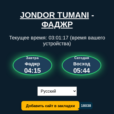
JONDOR TUMANI
-
ФАДЖР
Текущее время:
03:01:17
(время вашего
устройства)
Завтра
Сегодня
Фаджр
Восход
04:15
05:44
Переключение языка:
Добавить сайт в закладки
18038