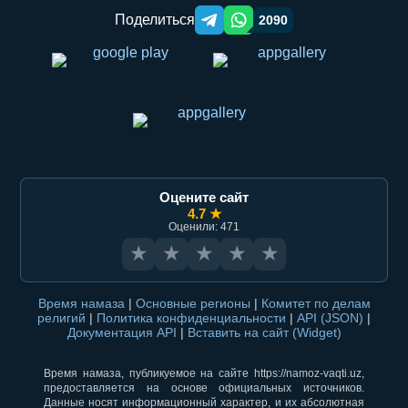
Поделиться
2090
Telegram orqali ulashish
WhatsApp orqali ulashish
Оцените сайт
4.7 ★
Оценили: 471
★
★
★
★
★
Время намаза
|
Основные регионы
|
Комитет по делам
религий
|
Политика конфиденциальности
|
API (JSON)
|
Документация API
|
Вставить на сайт (Widget)
Время намаза, публикуемое на сайте https://namoz-vaqti.uz,
предоставляется на основе официальных источников.
Данные носят информационный характер, и их абсолютная