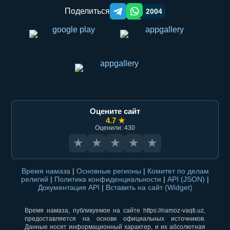
Поделиться
2004
Telegram orqali ulashish
WhatsApp orqali ulashish
Оцените сайт
4.7 ★
Оценили: 430
★
★
★
★
★
Время намаза
|
Основные регионы
|
Комитет по делам
религий
|
Политика конфиденциальности
|
API (JSON)
|
Документация API
|
Вставить на сайт (Widget)
Время намаза, публикуемое на сайте https://namoz-vaqti.uz,
предоставляется на основе официальных источников.
Данные носят информационный характер, и их абсолютная