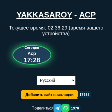
YAKKASAROY
-
АСР
Текущее время:
02:36:29
(время вашего
устройства)
Сегодня
Аср
17:28
Переключение языка:
Добавить сайт в закладки
17938
Поделиться
1976
Telegram orqali ulashish
WhatsApp orqali ulashish