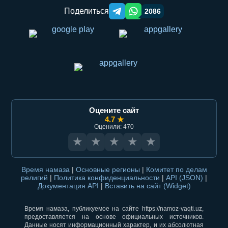
Поделиться
2086
Telegram orqali ulashish
WhatsApp orqali ulashish
Оцените сайт
4.7 ★
Оценили: 470
★
★
★
★
★
Время намаза
|
Основные регионы
|
Комитет по делам
религий
|
Политика конфиденциальности
|
API (JSON)
|
Документация API
|
Вставить на сайт (Widget)
Время намаза, публикуемое на сайте https://namoz-vaqti.uz,
предоставляется на основе официальных источников.
Данные носят информационный характер, и их абсолютная