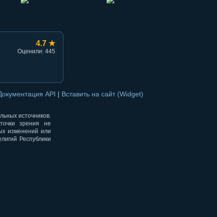
4.7 ★
Оценили: 445
Документация API
|
Вставить на сайт (Widget)
альных источников.
точки зрения не
ных изменений или
елигий Республики