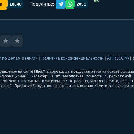
Поделиться
и
18046
2031
Telegram orqali ulashish
WhatsApp orqali ulashish
★
★
т по делам религий
|
Политика конфиденциальности
|
API (JSON)
|
ликуемое на сайте https://namoz-vaqti.uz, предоставляется на основе офици
нформационный характер, и их абсолютная точность с религиозной 
ремя может отличаться в зависимости от региона, метода расчёта, сезон
влений. Проект действует на основании заключения Комитета по делам р