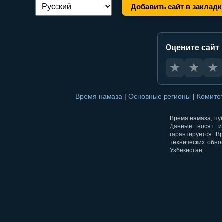
Добавить сайт в закладк
Переключение языка:
Оцените сайт
★
★
★
Время намаза
|
Основные регионы
|
Комите
Время намаза, пуб
Данные носят и
гарантируется. В
технических обно
Узбекистан.