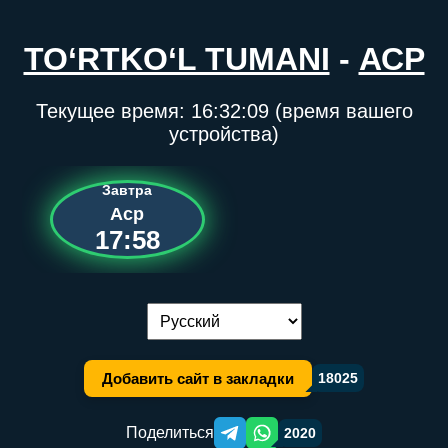
TO‘RTKO‘L TUMANI
-
АСР
Текущее время:
16:32:09
(время вашего
устройства)
Завтра
Аср
17:58
Переключение языка:
Добавить сайт в закладки
18025
Поделиться
2020
Telegram orqali ulashish
WhatsApp orqali ulashish